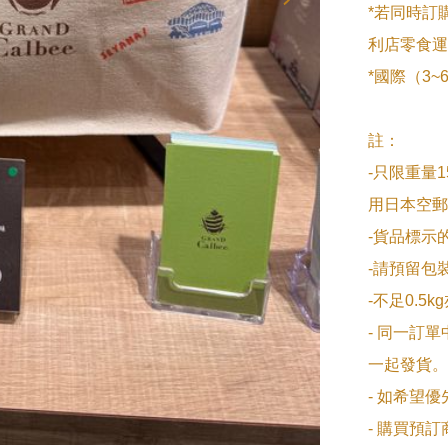
*若同時訂
利店零食運
*國際（3
註：

-只限重量1
用日本空郵
-貨品標示
-請預留包裝
-不足0.5k
- 同一訂
一起發貨。

- 如希望
- 購買預