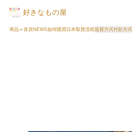
好きなもの屋
商品
首頁
NEWS
如何購買
日本取貨流程
送貨方式
付款方