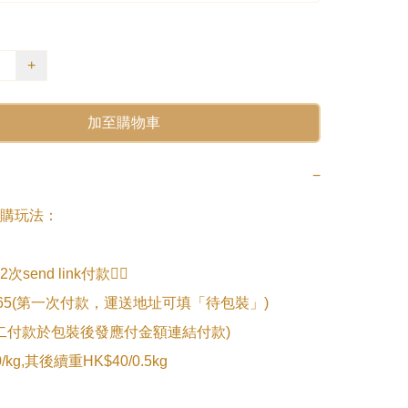
+
加至購物車
−
購玩法：

end link付款👇🏻

.065(第一次付款，運送地址可填「待包裝」)

第二付款於包裝後發應付金額連結付款)

kg,其後續重HK$40/0.5kg
