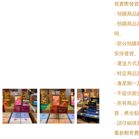
視實際發貨
- 預購商
- 預購商
明。

- 部分預
安排發貨。

- 運送方
- 特定商
- 逢星期
- 不提供
- 所有商
貨，將全額
- 請仔細
重新郵寄費