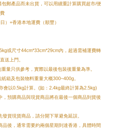
購包郵產品而未出貨，可以用續重計算購買超市/便
費

~6日）+香港本地運費（順豐）

5kg或尺寸44cm*33cm*29cm內，超過需補運費轉
直送上門。

的重量只供參考，實際以最後包裝後重量為準。

紙箱及包裝物料重量大概300~400g。

g亦會以0.5kg計算。(如：2.4kg最終計算為2.5kg)

單中，預購商品與現貨商品將在最後一個商品到貨後
優先發貨現貨商品，請分開下單避免延誤。

訂商品後，通常需要約兩個星期到達香港，具體時間