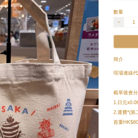
數量
−
簡介
現場連線代
截單後會分2次s
1.日元x0
2.運費*(
首重HK$80/